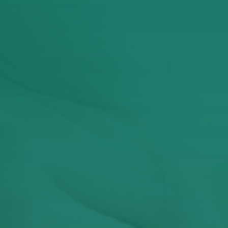
Έχω διαβάσει και αποδέχομαι την Πολιτική
Απορρήτου
ΥΠΟΒΟΛΉ
Αυτός ο ιστότοπος προστατεύεται από το reCAPTCHA και
ισχύουν η
Πολιτική Απορρήτου
και οι
Όροι Παροχής Υπηρεσιών