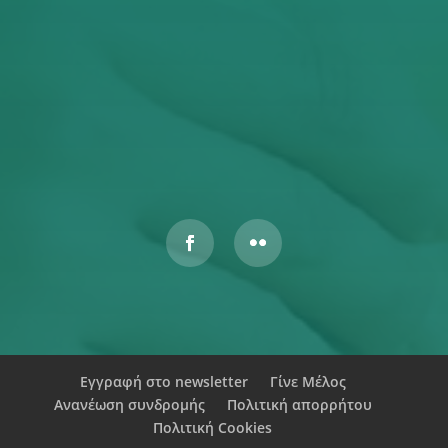
Έχω διαβάσει και αποδέχομαι την Πολιτική
Απορρήτου
ΥΠΟΒΟΛΉ
Αυτός ο ιστότοπος προστατεύεται από το reCAPTCHA και
ισχύουν η
Πολιτική Απορρήτου
και οι
Όροι Παροχής Υπηρεσιών
της Google.
Εγγραφή στο newsletter
Γίνε Μέλος
Ανανέωση συνδρομής
Πολιτική απορρήτου
Πολιτική Cookies