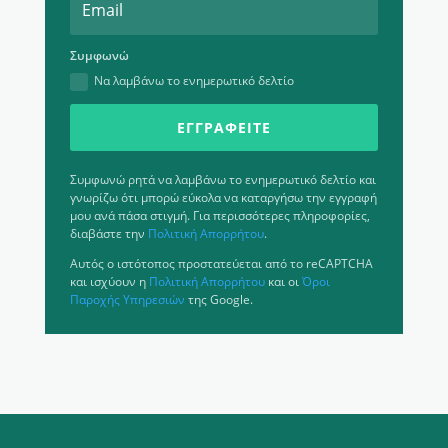
Συμφωνώ
Να λαμβάνω το ενημερωτικό δελτίο
ΕΓΓΡΑΦΕΊΤΕ
Συμφωνώ ρητά να λαμβάνω το ενημερωτικό δελτίο και
γνωρίζω ότι μπορώ εύκολα να καταργήσω την εγγραφή
μου ανά πάσα στιγμή. Για περισσότερες πληροφορίες,
διαβάστε την
Πολιτική Απορρήτου
.
Αυτός ο ιστότοπος προστατεύεται από το reCAPTCHA
και ισχύουν η
Πολιτική Απορρήτου
και οι
Όροι
Παροχής Υπηρεσιών
της Google.