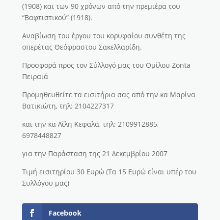
(1908) και των 90 χρόνων από την πρεμιέ­ρα του
“Βαφτιστικού” (1918).
Αναβίωση του έ­ργου του κορυφαίου συνθέ­τη της
οπερέ­τας Θεόφραστου Σακελλαρίδη.
Προσφορά προς τον Σύλλογό μας του Ομίλου Zonta
Πειραιά
Προμηθευθείτε τα εισιτήρια σας από την κα Μαρίνα
Βατικιώτη, τηλ: 2104227317
και την κα Λίλη Κεφαλά, τηλ: 2109912885,
6978448827
για την Παράσταση της 21 Δεκεμβρίου 2007
Τιμή εισιτηρίου 30 Ευρώ (Τα 15 Ευρώ είναι υπέ­ρ του
Συλλόγου μας)
Facebook