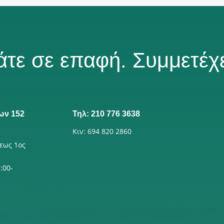
άτε σε επαφή. Συμμετέχε
ων 152
Τηλ: 210 776 3638
Κιν: 694 820 2860
εως 1ος
:00-