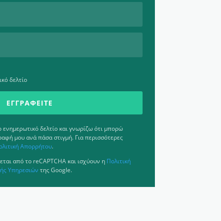
κό δελτίο
ΕΓΓΡΑΦΕΊΤΕ
ενημερωτικό δελτίο και γνωρίζω ότι μπορώ
ραφή μου ανά πάσα στιγμή. Για περισσότερες
ολιτική Απορρήτου
.
εται από το reCAPTCHA και ισχύουν η
Πολιτική
ής Υπηρεσιών
της Google.