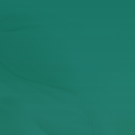
ι αποδέχομαι την Πολιτική Απορρήτου
τατεύεται από το reCAPTCHA και ισχύουν η
Πολιτική Απορρήτου
και οι
Όροι Πα