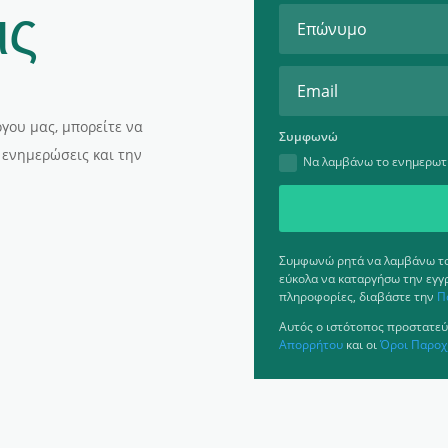
ις
γου μας, μπορείτε να
Συμφωνώ
 ενημερώσεις και την
Να λαμβάνω το ενημερωτι
Συμφωνώ ρητά να λαμβάνω το 
εύκολα να καταργήσω την εγγ
πληροφορίες, διαβάστε την
Π
Αυτός ο ιστότοπος προστατεύ
Απορρήτου
και οι
Όροι Παροχ