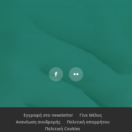
Έχω διαβάσει και αποδέχομαι την Πολιτική
Απορρήτου
ΥΠΟΒΟΛΉ
Αυτός ο ιστότοπος προστατεύεται από το reCAPTCHA και
ισχύουν η
Πολιτική Απορρήτου
και οι
Όροι Παροχής Υπηρεσιών
της Google.
Εγγραφή στο newsletter
Γίνε Μέλος
Ανανέωση συνδρομής
Πολιτική απορρήτου
Πολιτική Cookies