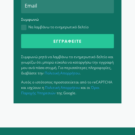
Συμφωνώ
Να λαμβάνω το ενημερωτικό δελτίο
ΕΓΓΡΑΦΕΊΤΕ
Συμφωνώ ρητά να λαμβάνω το ενημερωτικό δελτίο και
γνωρίζω ότι μπορώ εύκολα να καταργήσω την εγγραφή
μου ανά πάσα στιγμή. Για περισσότερες πληροφορίες,
διαβάστε την
Πολιτική Απορρήτου
.
Αυτός ο ιστότοπος προστατεύεται από το reCAPTCHA
και ισχύουν η
Πολιτική Απορρήτου
και οι
Όροι
Παροχής Υπηρεσιών
της Google.