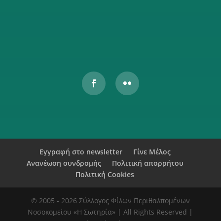
Αυτός ο ιστότοπος προστατεύεται από το reCAPTCHA και
ισχύουν η
Πολιτική Απορρήτου
και οι
Όροι Παροχής Υπηρεσιών
της Google.
Εγγραφή στο newsletter
Γίνε Μέλος
Ανανέωση συνδρομής
Πολιτική απορρήτου
Πολιτική Cookies
© 2005 - 2026 Σύλλογος Φίλων Περιθαλπομένων
Νοσοκομείου «Η Σωτηρία» | All Rights Reserved |