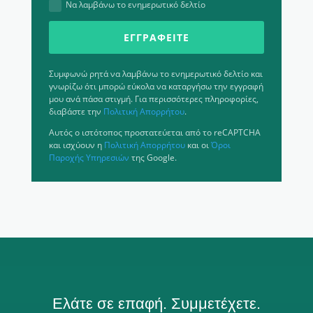
Να λαμβάνω το ενημερωτικό δελτίο
ΕΓΓΡΑΦΕΊΤΕ
Συμφωνώ ρητά να λαμβάνω το ενημερωτικό δελτίο και
γνωρίζω ότι μπορώ εύκολα να καταργήσω την εγγραφή
μου ανά πάσα στιγμή. Για περισσότερες πληροφορίες,
διαβάστε την
Πολιτική Απορρήτου
.
Αυτός ο ιστότοπος προστατεύεται από το reCAPTCHA
και ισχύουν η
Πολιτική Απορρήτου
και οι
Όροι
Παροχής Υπηρεσιών
της Google.
Ελάτε σε επαφή. Συμμετέχετε.