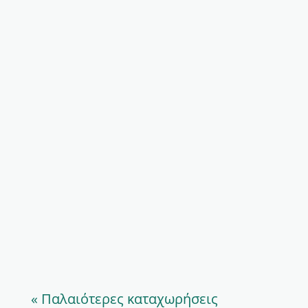
ΚΑΛΗ ΧΡΟΝΙΑ ΣΕ ΟΛΟΥΣ Η κοπή στης
Πρωτοχρονιάτικης πίτας του Συλλόγου
μας θα γίνει φέτος, την Κυριακή 18
Φεβρουαρίου 2018, στις 1:30 το μεσημέρι
στο Εστιατόριο Ελαφοκυνηγός". Οι θέσεις
είναι περιορισμένες. Φροντίστε για την
έγκαιρη συμμετοχή σας. Πλούσιο φαγητό,
ποτό...
« Παλαιότερες καταχωρήσεις