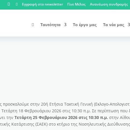
Εγγραφή στο newsletter
Γίνε Μέλος
Ανανέωση συνδρομής

Ταυτότητα
Το έργο μας
Τα νέα μας

ς προσκαλούμε στην 20ή Ετήσια Τακτική Γενική (Εκλογο-Απολογιστ
ν Τετάρτη 18 Φεβρουάριου 2026 στις 10:30 π.μ. Σε περίπτωση που 
ίνει την
Τετάρτη 25 Φεβρουάριου 2026 στις 10:30 π.μ.
στην Αίθο
τικής Κατάρτισης (ΣΑΕΚ) στο κτήριο της Νοσηλευτικής Διεύθυνση