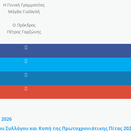
Η Γενική Γραμματέας
Μάγδα Γιαλλελή
Ο Πρόεδρος
Πέτρος Γαρζώνης
 2026
ου Συλλόγου και Κοπή της Πρωτοχρονιάτικης Πίτας 20