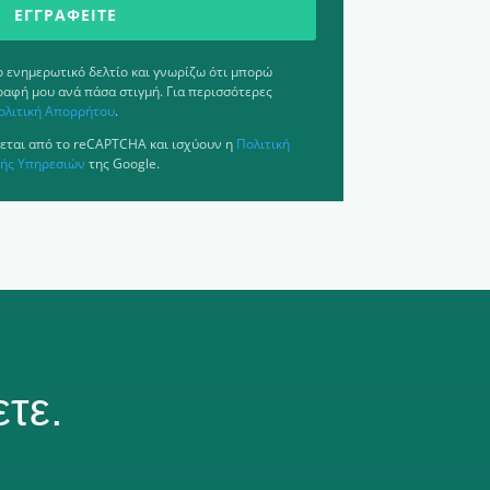
ΕΓΓΡΑΦΕΊΤΕ
ενημερωτικό δελτίο και γνωρίζω ότι μπορώ
ραφή μου ανά πάσα στιγμή. Για περισσότερες
ολιτική Απορρήτου
.
εται από το reCAPTCHA και ισχύουν η
Πολιτική
ής Υπηρεσιών
της Google.
τε.