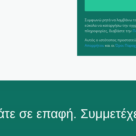
Συμφωνώ ρητά να λαμβάνω το 
εύκολα να καταργήσω την εγγ
πληροφορίες, διαβάστε την
Π
Αυτός ο ιστότοπος προστατεύ
Απορρήτου
και οι
Όροι Παροχ
άτε σε επαφή. Συμμετέχε