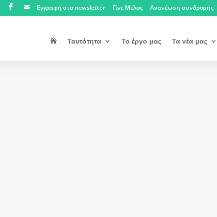
Εγγραφή στο newsletter
Γίνε Μέλος
Ανανέωση συνδρομής


Ταυτότητα
Το έργο μας
Τα νέα μας