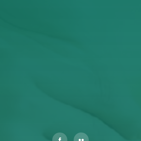
Έχω διαβάσει και αποδέχομαι την Πολιτική
Απορρήτου
ΥΠΟΒΟΛΉ
Αυτός ο ιστότοπος προστατεύεται από το reCAPTCHA και
ισχύουν η
Πολιτική Απορρήτου
και οι
Όροι Παροχής Υπηρεσιών
της Google.