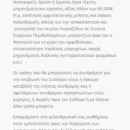
Νοσοκομείο, άμεσα ή έμμεσα, έργα τέχνης,
μηχανήματα και εργασίες αξίας πλέον των 85.000€
(π.χ. εκπόνηση αρχιτεκτονικής μελέτης και έκδοση
πολεοδομικής αδείας για την αποκατάσταση και
μετατροπή του κτιρίου Κυριαζίδειο σε Ξενώνα
Συγγενών Περιθαλπομένων, μπρούτζινο έργο του κ.
Φασιανού για το χώρο του αμφιθεάτρου,
στεγανοποίηση ταράτσας μαγειρείων, αγορά
μηχανήματος διάλυσης κυτταροστατικών φαρμάκων
κ.α.).
Οι τρόποι που θα μπορούσατε να συνδράμετε για
την επιβίωση του Συλλόγου είναι η έγκαιρη
καταβολή της ετήσιας συνδρομής σας ή
οφειλόμενων συνδρομών προηγουμένων ετών,
χορηγίες, ή δωρεές προς τον Σύλλογο ή με όποιον
άλλο τρόπο μπορείτε.
Επαφιόμαστε στα φιλανθρωπικά σας αισθήματα,
στην εμπιστοσύνη προς την διαχείριση των