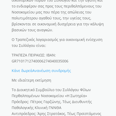
οικονομικών πόρων του Συλλόγου και την αγάπη και
το ενδιαφέρον σας προς τους περιθαλπόμενους του
Νοσοκομείου μας που πέρα της απώλειας του
πολυτιμότερου αγαθού τους, την υγείας τους,
βρίσκονται σε οικονομική δυσχέρεια για την κάλυψη
βασικών τους αναγκών.
Ο Τραπεζικός λογαριασμός για οικονομική ενίσχυση
του Συλλόγου είναι:
ΤΡΑΠΕΖΑ ΠΕΙΡΑΙΩΣ: ΙΒΑΝ:
GR7101712740006274040035006
Κάνε δωρεά
Ανανέωση συνδρομής
Με ιδιαίτερη εκτίμηση
Το Διοικητικό Συμβούλιο του Συλλόγου Φίλων
Περθαλπομένων Νοσοκομείου «Η Σωτηρία»
Πρόεδρος: Πέτρος Γαρζώνης, Τέως Διευθυντής
Παθολογικής Κλινική ΓΝΝΘΑ
Αντιπρόεδρος: Άρης Στρατάκος, Τέως Προϊστάμενος