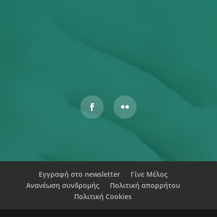
Απορρήτου
ΥΠΟΒΟΛΉ
Αυτός ο ιστότοπος προστατεύεται από το reCAPTCHA και
ισχύουν η
Πολιτική Απορρήτου
και οι
Όροι Παροχής Υπηρεσιών
της Google.
Εγγραφή στο newsletter
Γίνε Μέλος
Ανανέωση συνδρομής
Πολιτική απορρήτου
Πολιτική Cookies