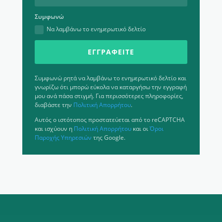
Συμφωνώ
Να λαμβάνω το ενημερωτικό δελτίο
ΕΓΓΡΑΦΕΊΤΕ
Συμφωνώ ρητά να λαμβάνω το ενημερωτικό δελτίο και
γνωρίζω ότι μπορώ εύκολα να καταργήσω την εγγραφή
μου ανά πάσα στιγμή. Για περισσότερες πληροφορίες,
διαβάστε την
Πολιτική Απορρήτου
.
Αυτός ο ιστότοπος προστατεύεται από το reCAPTCHA
και ισχύουν η
Πολιτική Απορρήτου
και οι
Όροι
Παροχής Υπηρεσιών
της Google.