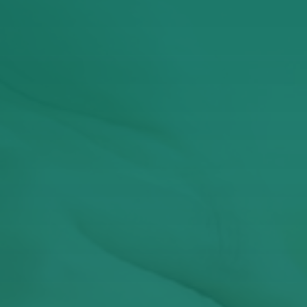
Έχω διαβάσει και αποδέχομαι την Πολιτική
Απορρήτου
ΥΠΟΒΟΛΉ
Αυτός ο ιστότοπος προστατεύεται από το reCAPTCHA και
ισχύουν η
Πολιτική Απορρήτου
και οι
Όροι Παροχής Υπηρεσιών
της Google.