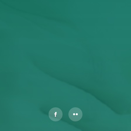
Έχω διαβάσει και αποδέχομαι την Πολιτική
Απορρήτου
ΥΠΟΒΟΛΉ
Αυτός ο ιστότοπος προστατεύεται από το reCAPTCHA και
ισχύουν η
Πολιτική Απορρήτου
και οι
Όροι Παροχής Υπηρεσιών
της Google.