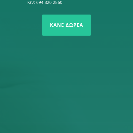
Κιν: 694 820 2860
ΚΆΝΕ ΔΩΡΕΆ