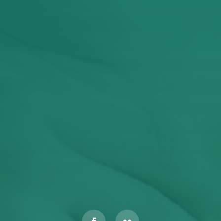
Έχω διαβάσει και αποδέχομαι την Πολιτική
Απορρήτου
ΥΠΟΒΟΛΉ
Αυτός ο ιστότοπος προστατεύεται από το reCAPTCHA και
ισχύουν η
Πολιτική Απορρήτου
και οι
Όροι Παροχής Υπηρεσιών
της Google.