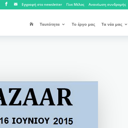
Εγγραφή στο newsletter
Γίνε Μέλος
Ανανέωση συνδρομής


Ταυτότητα
Το έργο μας
Τα νέα μας