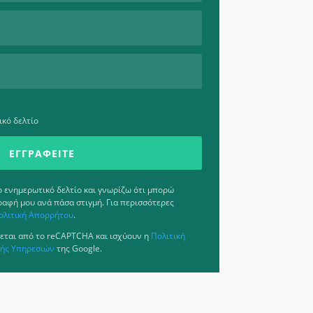
κό δελτίο
ΕΓΓΡΑΦΕΊΤΕ
ενημερωτικό δελτίο και γνωρίζω ότι μπορώ
ραφή μου ανά πάσα στιγμή. Για περισσότερες
ολιτική Απορρήτου
.
εται από το reCAPTCHA και ισχύουν η
Πολιτική
ής Υπηρεσιών
της Google.