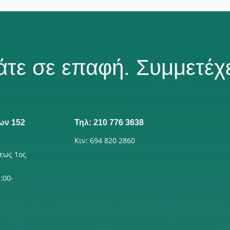
άτε σε επαφή. Συμμετέχε
ων 152
Τηλ: 210 776 3638
Κιν: 694 820 2860
εως 1ος
:00-