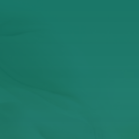
ι αποδέχομαι την Πολιτική Απορρήτου
τατεύεται από το reCAPTCHA και ισχύουν η
Πολιτική Απορρήτου
και οι
Όροι Πα