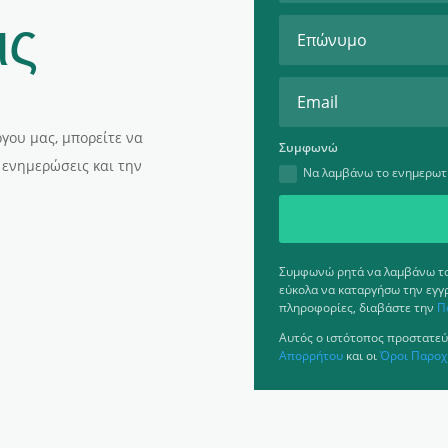
ις
γου μας, μπορείτε να
Συμφωνώ
 ενημερώσεις και την
Να λαμβάνω το ενημερωτι
Συμφωνώ ρητά να λαμβάνω το 
εύκολα να καταργήσω την εγγ
πληροφορίες, διαβάστε την
Π
Αυτός ο ιστότοπος προστατεύ
Απορρήτου
και οι
Όροι Παροχ