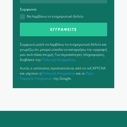
Συμφωνώ
Να λαμβάνω το ενημερωτικό δελτίο
ΕΓΓΡΑΦΕΊΤΕ
Συμφωνώ ρητά να λαμβάνω το ενημερωτικό δελτίο και
γνωρίζω ότι μπορώ εύκολα να καταργήσω την εγγραφή
μου ανά πάσα στιγμή. Για περισσότερες πληροφορίες,
διαβάστε την
Πολιτική Απορρήτου
.
Αυτός ο ιστότοπος προστατεύεται από το reCAPTCHA
και ισχύουν η
Πολιτική Απορρήτου
και οι
Όροι
Παροχής Υπηρεσιών
της Google.