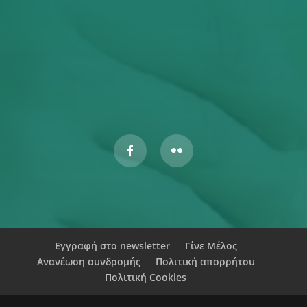
Απορρήτου
ΥΠΟΒΟΛΉ
Αυτός ο ιστότοπος προστατεύεται από το reCAPTCHA και
ισχύουν η
Πολιτική Απορρήτου
και οι
Όροι Παροχής Υπηρεσιών
της Google.
Εγγραφή στο newsletter
Γίνε Μέλος
Ανανέωση συνδρομής
Πολιτική απορρήτου
Πολιτική Cookies