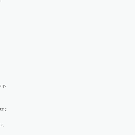
 την
 της
ος