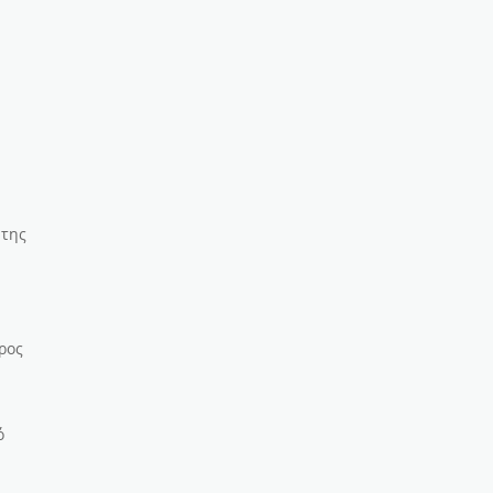
 της
ρος
ό