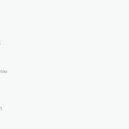
ς
 του
ν
ση