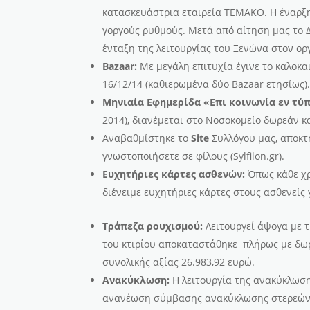
κατασκευάστρια εταιρεία ΤΕΜΑΚΟ. Η έναρξη
γοργούς ρυθμούς. Μετά από αίτηση μας το Δ
ένταξη της λειτουργίας του Ξενώνα στον ο
Bazaar
:
Με μεγάλη επιτυχία έγινε το καλοκαι
16/12/14 (καθιερωμένα δύο Bazaar ετησίως)
Μηνιαία Εφημερίδα «Επι κοινωνία εν τύ
2014), διανέμεται στο Νοσοκομείο δωρεάν κ
Αναβαθμίστηκε το
Site
Συλλόγου μας, αποκτή
γνωστοποιήσετε σε φίλους (Sylfilon.gr).
Ευχητήριες κάρτες ασθενών:
Όπως κάθε χρ
διένειμε ευχητήριες κάρτες στους ασθενείς 
Τράπεζα ρουχισμού:
Λειτουργεί άψογα με 
του κτιρίου αποκαταστάθηκε πλήρως με δωρ
συνολικής αξίας 26.983,92 ευρώ.
Ανακύκλωση:
Η λειτουργία της ανακύκλωση
ανανέωση σύμβασης ανακύκλωσης στερεών α