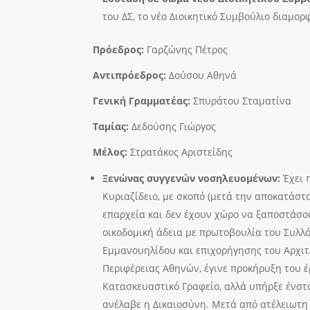
του ΔΣ, το νέο Διοικητικό Συμβούλιο διαμορ
Πρόεδρος:
Γαρζώνης Πέτρος
Αντιπρόεδρος:
Δούσου Αθηνά
Γενική Γραμματέας:
Σπυράτου Σταματίνα
Ταμίας:
Δεδούσης Γιώργος
Μέλος:
Στρατάκος Αριστείδης
Ξενώνας συγγενών νοσηλευομένων:
Έχει 
Κυριαζίδειο, με σκοπό (μετά την αποκατάστ
επαρχεία και δεν έχουν χώρο να ξαποστάσου
οικοδομική άδεια με πρωτοβουλία του Συλλό
Εμμανουηλίδου και επιχορήγησης του Αρχιτ
Περιφέρειας Αθηνών, έγινε προκήρυξη του έρ
Κατασκευαστικό Γραφείο, αλλά υπήρξε ένστ
ανέλαβε η Δικαιοσύνη. Μετά από ατέλειωτη