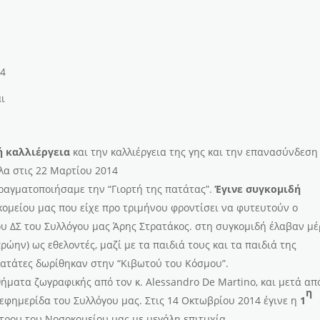
14
ι
ή καλλιέργεια
και την καλλιέργεια της γης και την επανασύνδεση
λα στις 22 Μαρτίου 2014
πραγματοποιήσαμε την “Γιορτή της πατάτας”.
Έγινε συγκομιδή
ομείου μας που είχε προ τριμήνου φροντίσει να φυτευτούν ο
ου ΔΣ του Συλλόγου μας Άρης Στρατάκος. στη συγκομιδή έλαβαν μέ
ρώην) ως εθελοντές, μαζί με τα παιδιά τους και τα παιδιά της
πατάτες δωρίθηκαν στην “Κιβωτού του Κόσμου”.
θήματα ζωγραφικής από τον κ. Alessandro De Martino, και μετά απ
η
εφημερίδα του Συλλόγου μας. Στις 14 Οκτωβρίου 2014 έγινε η
1
ρου του Νοσοκομείου μας με μεγάλη επιτυχία.