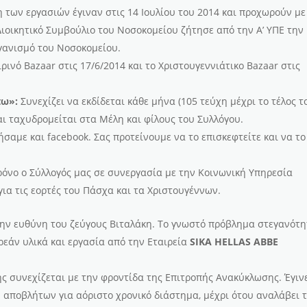
 των εργασιών έγιναν στις 14 Ιουλίου του 2014 και προχωρούν με
ιοικητικό Συμβούλιο του Νοσοκομείου ζήτησε από την Α’ ΥΠΕ την
ργανισμό του Νοσοκομείου.
ρινό Bazaar στις 17/6/2014 και το Χριστουγεννιάτικο Bazaar στις
.
πω»:
Συνεχίζει να εκδίδεται κάθε μήνα (105 τεύχη μέχρι το τέλος τ
αι ταχυδρομείται στα Μέλη και φίλους του Συλλόγου.
σαμε και facebook. Σας προτείνουμε να το επισκεφτείτε και να το
όνο ο Σύλλογός μας σε συνεργασία με την Κοινωνική Υπηρεσία
για τις εορτές του Πάσχα και τα Χριστουγέννων.
την ευθύνη του ζεύγους Βιταλάκη. Το γνωστό πρόβλημα στεγανότ
εάν υλικά και εργασία από την Εταιρεία
SIKA HELLAS ΑΒΒΕ
ς συνεχίζεται με την φροντίδα της Επιτροπής Ανακύκλωσης. Έγιν
ποβλήτων για αόριστο χρονικό διάστημα, μέχρι ότου αναλάβει 