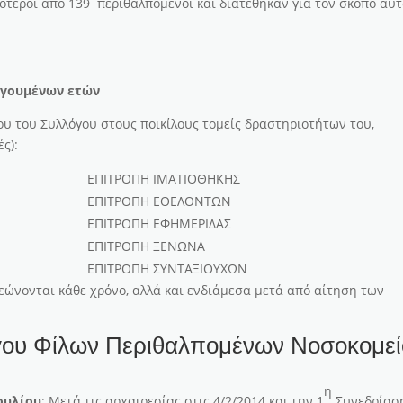
ότεροι από 139 περιθαλπόμενοι και διατέθηκαν για τον σκοπό αυ
ηγουμένων ετών
ου του Συλλόγου στους ποικίλους τομείς δραστηριοτήτων του,
ς):
ΕΠΙΤΡΟΠΗ ΙΜΑΤΙΟΘΗΚΗΣ
ΕΠΙΤΡΟΠΗ ΕΘΕΛΟΝΤΩΝ
Ν
ΕΠΙΤΡΟΠΗ ΕΦΗΜΕΡΙΔΑΣ
ΕΠΙΤΡΟΠΗ ΞΕΝΩΝΑ
ΕΠΙΤΡΟΠΗ ΣΥΝΤΑΞΙΟΥΧΩΝ
εώνονται κάθε χρόνο, αλλά και ενδιάμεσα μετά από αίτηση των
όγου Φίλων Περιθαλπομένων Νοσοκομε
η
ουλίου
: Μετά τις αρχαιρεσίας στις 4/2/2014 και την 1
Συνεδρίασ