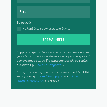
Συμφωνώ
Να λαμβάνω το ενημερωτικό δελτίο
ΕΓΓΡΑΦΕΊΤΕ
Συμφωνώ ρητά να λαμβάνω το ενημερωτικό δελτίο και
γνωρίζω ότι μπορώ εύκολα να καταργήσω την εγγραφή
μου ανά πάσα στιγμή. Για περισσότερες πληροφορίες,
διαβάστε την
Πολιτική Απορρήτου
.
Αυτός ο ιστότοπος προστατεύεται από το reCAPTCHA
και ισχύουν η
Πολιτική Απορρήτου
και οι
Όροι
Παροχής Υπηρεσιών
της Google.