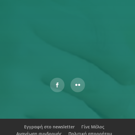
Έχω διαβάσει και αποδέχομαι την Πολιτική
Απορρήτου
ΥΠΟΒΟΛΉ
Αυτός ο ιστότοπος προστατεύεται από το reCAPTCHA και
ισχύουν η
Πολιτική Απορρήτου
και οι
Όροι Παροχής Υπηρεσιών
της Google.
Εγγραφή στο newsletter
Γίνε Μέλος
Ανανέωση συνδρομής
Πολιτική απορρήτου