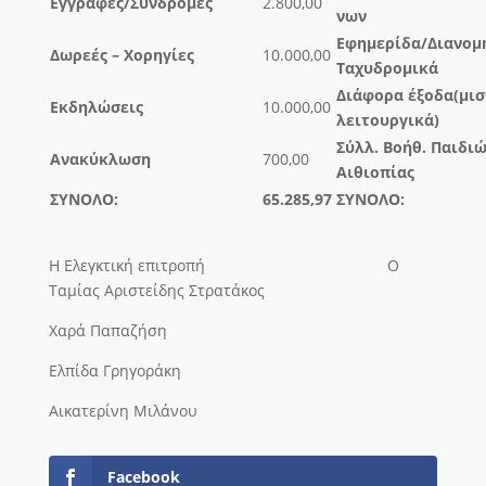
Εγγραφές/Συνδρομές
2.800,00
νων
Εφημερίδα/Διανομ
Δωρεές
–
Χορηγίες
10.000,00
Ταχυδρομικά
Διάφορα έξοδα(μισ
Εκδηλώσεις
10.000,00
λειτουργικά)
Σύλλ. Βοήθ. Παιδι
Ανακύκλωση
700,00
Αιθιοπίας
ΣΥΝΟΛΟ:
65
.
285
,
97
ΣΥΝΟΛΟ:
Η Ελεγκτική επιτροπή Ο
Ταμίας Αριστείδης Στρατάκος
Χαρά Παπαζήση
Ελπίδα Γρηγοράκη
Αικατερίνη Μιλάνου
Facebook