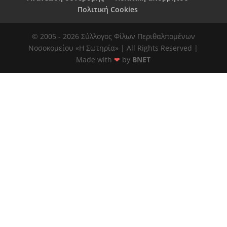
Πολιτική Cookies
© 2005 - 2026 Σύλλογος Φίλων Περιθαλπομένων
Νοσοκομείου «Η Σωτηρία» | All Rights Reserved |
Made with
❤
by
BNET