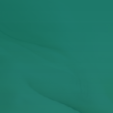
Έχω διαβάσει και αποδέχομαι την Πολιτική
Απορρήτου
ΥΠΟΒΟΛΉ
Αυτός ο ιστότοπος προστατεύεται από το reCAPTCHA και
ισχύουν η
Πολιτική Απορρήτου
και οι
Όροι Παροχής Υπηρεσιών
της Google.