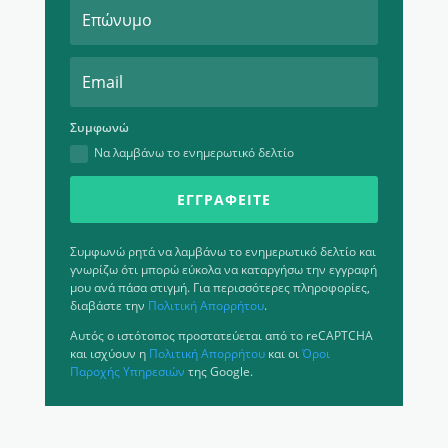
Συμφωνώ
Να λαμβάνω το ενημερωτικό δελτίο
ΕΓΓΡΑΦΕΊΤΕ
Συμφωνώ ρητά να λαμβάνω το ενημερωτικό δελτίο και
γνωρίζω ότι μπορώ εύκολα να καταργήσω την εγγραφή
μου ανά πάσα στιγμή. Για περισσότερες πληροφορίες,
διαβάστε την
Πολιτική Απορρήτου
.
Αυτός ο ιστότοπος προστατεύεται από το reCAPTCHA
και ισχύουν η
Πολιτική Απορρήτου
και οι
Όροι
Παροχής Υπηρεσιών
της Google.