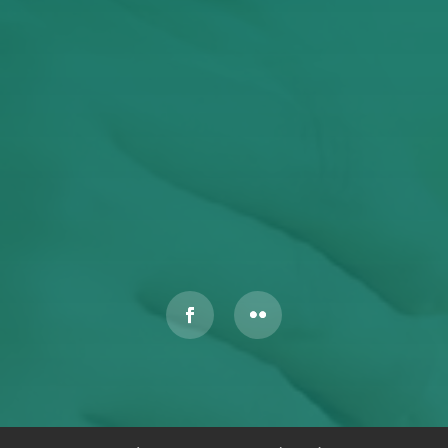
Έχω διαβάσει και αποδέχομαι την Πολιτική
Απορρήτου
ΥΠΟΒΟΛΉ
Αυτός ο ιστότοπος προστατεύεται από το reCAPTCHA και
ισχύουν η
Πολιτική Απορρήτου
και οι
Όροι Παροχής Υπηρεσιών
της Google.