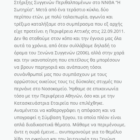
Στήριξης Συγγενών Περιθαλπομένων στο ΝΝΘΑ “Η
Σωτηρία”. Μετά από ένα τεράστιο κύκλο, δύο
περίπου ετών, με πολύ ταλαιπωρία, αγωνία και
τρέξιμο καταλήξαμε στο συμπέρασμα που εξ αρχής
είχε προτείνει η Περιφέρεια Αττικής στις 22.09.2011.
Δεν θα σταθούμε στον κόπο και την έγνοια μας όλα
αυτά τα χρόνια, από όταν συλλάβαμε δηλαδή το
όραμα του Ξενώνα Συγγενών (2006), αλλά στην χαρά
και την ικανοποίηση που επιτέλους θα μπορέσουν
να βρουν παρηγοριά και ανάπαυση τόσοι
συνάνθρωποί μας που συμπάσχουν με τους
αρρώστους οικείους τους τις δύσκολες στιγμές που
περνάνε στο Νοσοκομείο. Ήρθαμε σε επικοινωνία
τόσο με την Περιφέρεια Αθηνών, όσο και με την
Κατασκευάστρια Εταιρεία που επιλέχθηκε.
Αναμένεται να καθαρογράφει η απόφαση και να
υπογραφεί η Σύμβαση Έργου, τα οποία πλέον είναι
απλά διαδικαστικά θέματα. Μάθαμε να περιμένουμε,
άντε η ουρά έμεινε… ανυπομονούμε για το θεμέλιο
λίθο, τα εγκαίνια και την λειτουργία του Ξενώνα.