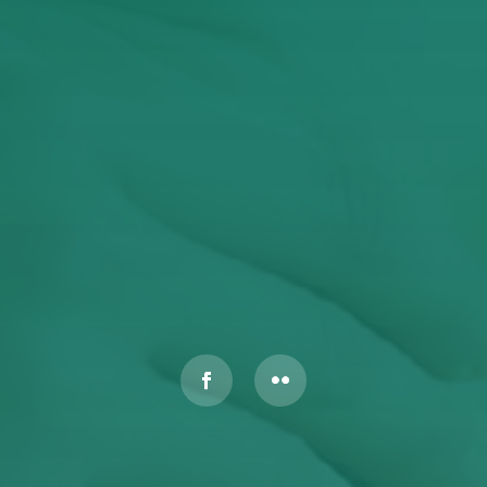
Έχω διαβάσει και αποδέχομαι την Πολιτική
Απορρήτου
ΥΠΟΒΟΛΉ
Αυτός ο ιστότοπος προστατεύεται από το reCAPTCHA και
ισχύουν η
Πολιτική Απορρήτου
και οι
Όροι Παροχής Υπηρεσιών
της Google.