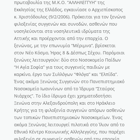
πρωτοβουλία της Μ.Κ.Ο. “ΑΛΛΗΛΕΓΓΥΗ” της
Εκκλησίας της Ελλάδος, εγκαινίασε ο Αρχιεπίσκοπος
κ. Χριστόδουλος (9/2/2006). Πρόκειται για τον ξενώνα
φιλοξενίας συγγενών και συνοδών, ασθενών που
νοσηλεύονται στα νοσηλευτικά ιδρύματα της
Αττικής και προέρχονται από την επαρχία. Ο
ξενώνας, με την επωνυμία “Μέριμνα”, βρίσκεται
στον Νέο Κόσμο, Ήρας 8 & Δέσπως Σέχου. Παρόμοιοι
ξενώνες λειτουργούν: δύο στο Νοσοκομείο Παίδων
“Η Αγία Σοφία” για τους συγγενείς παιδιών με
καρκίνο, έργο των Συλλόγων “Φλόγα” και “Ελπίδα”.
Ένας ακόμα Ξενώνας Συγγενών στο Πανεπιστημιακό
Νοσοκομείο Ιωαννίνων από το Ίδρυμα “Σταύρος
Νιάρχος”. Το ίδιο ίδρυμα έχει χρηματοδοτήσει
Ξενώνα στην Αλεξανδρούπολη και στο Ηράκλειο
Κρήτης για τη φιλοξενία συγγενών απόρων ασθενών
των τοπικών Πανεπιστημιακών Νοσοκομείων. Ένας
ακόμα Ξενώνας λειτουργεί πιλοτικά στο Ίλιον από το
Εθνικό Κέντρο Κοινωνικής Αλληλεγγύης, που παρέχει
φιλοξενία σε συγγενείς ασθενών από την επαρχία