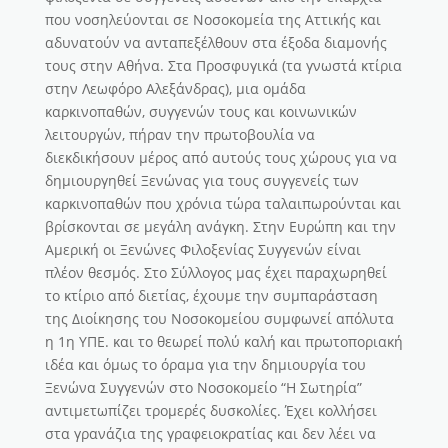
που νοσηλεύονται σε Νοσοκομεία της Αττικής και
αδυνατούν να ανταπεξέλθουν στα έξοδα διαμονής
τους στην Αθήνα. Στα Προσφυγικά (τα γνωστά κτίρια
στην Λεωφόρο Αλεξάνδρας), μια ομάδα
καρκινοπαθών, συγγενών τους και κοινωνικών
λειτουργών, πήραν την πρωτοβουλία να
διεκδικήσουν μέρος από αυτούς τους χώρους για να
δημιουργηθεί Ξενώνας για τους συγγενείς των
καρκινοπαθών που χρόνια τώρα ταλαιπωρούνται και
βρίσκονται σε μεγάλη ανάγκη. Στην Ευρώπη και την
Αμερική οι Ξενώνες Φιλοξενίας Συγγενών είναι
πλέον θεσμός. Στο Σύλλογος μας έχει παραχωρηθεί
το κτίριο από διετίας, έχουμε την συμπαράσταση
της Διοίκησης του Νοσοκομείου συμφωνεί απόλυτα
η 1η ΥΠΕ. και το θεωρεί πολύ καλή και πρωτοποριακή
ιδέα και όμως το όραμα για την δημιουργία του
Ξενώνα Συγγενών στο Νοσοκομείο “Η Σωτηρία”
αντιμετωπίζει τρομερές δυσκολίες. Έχει κολλήσει
στα γρανάζια της γραφειοκρατίας και δεν λέει να